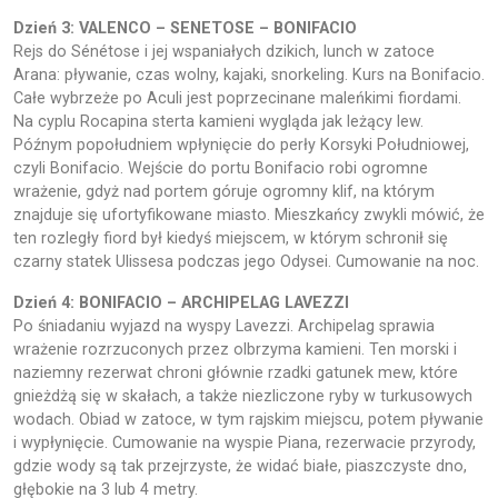
Dzień 3: VALENCO – SENETOSE
– BONIFACIO
Rejs do Sénétose i jej wspaniałych dzikich, lunch w zatoce
Arana: pływanie, czas wolny, kajaki, snorkeling. Kurs na Bonifacio.
Całe wybrzeże po Aculi jest poprzecinane maleńkimi fiordami.
Na cyplu Rocapina sterta kamieni wygląda jak leżący lew.
Późnym popołudniem wpłynięcie do perły Korsyki Południowej,
czyli Bonifacio. Wejście do portu Bonifacio robi ogromne
wrażenie, gdyż nad portem góruje ogromny klif, na którym
znajduje się ufortyfikowane miasto. Mieszkańcy zwykli mówić, że
ten rozległy fiord był kiedyś miejscem, w którym schronił się
czarny statek Ulissesa podczas jego Odysei. Cumowanie na noc.
Dzień 4: BONIFACIO – ARCHIPELAG LAVEZZI
Po śniadaniu wyjazd na wyspy Lavezzi. Archipelag sprawia
wrażenie rozrzuconych przez olbrzyma kamieni. Ten morski i
naziemny rezerwat chroni głównie rzadki gatunek mew, które
gnieżdżą się w skałach, a także niezliczone ryby w turkusowych
wodach. Obiad w zatoce, w tym rajskim miejscu, potem pływanie
i wypłynięcie. Cumowanie na wyspie Piana, rezerwacie przyrody,
gdzie wody są tak przejrzyste, że widać białe, piaszczyste dno,
głębokie na 3 lub 4 metry.