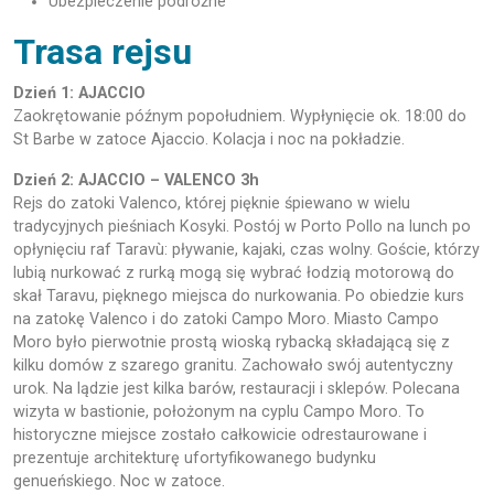
Ubezpieczenie podróżne
Trasa rejsu
Dzień 1: AJACCIO
Zaokrętowanie późnym popołudniem. Wypłynięcie ok. 18:00 do
St Barbe w zatoce Ajaccio. Kolacja i noc na pokładzie.
Dzień 2: AJACCIO – VALENCO 3h
Rejs do zatoki Valenco, której pięknie śpiewano w wielu
tradycyjnych pieśniach Kosyki. Postój w Porto Pollo na lunch po
opłynięciu raf Taravù: pływanie, kajaki, czas wolny. Goście, którzy
lubią nurkować z rurką mogą się wybrać łodzią motorową do
skał Taravu, pięknego miejsca do nurkowania. Po obiedzie kurs
na zatokę Valenco i do zatoki Campo Moro. Miasto Campo
Moro było pierwotnie prostą wioską rybacką składającą się z
kilku domów z szarego granitu. Zachowało swój autentyczny
urok. Na lądzie jest kilka barów, restauracji i sklepów. Polecana
wizyta w bastionie, położonym na cyplu Campo Moro. To
historyczne miejsce zostało całkowicie odrestaurowane i
prezentuje architekturę ufortyfikowanego budynku
genueńskiego. Noc w zatoce.