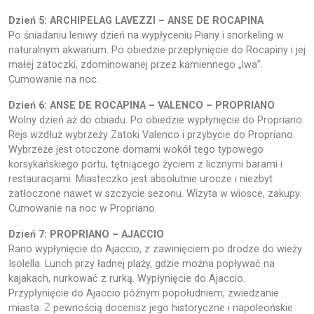
Dzień 5: ARCHIPELAG LAVEZZI – ANSE DE ROCAPINA
Po śniadaniu leniwy dzień na wypłyceniu Piany i snorkeling w
naturalnym akwarium. Po obiedzie przepłynięcie do Rocapiny i jej
małej zatoczki, zdominowanej przez kamiennego „lwa”.
Cumowanie na noc.
Dzień 6: ANSE DE ROCAPINA – VALENCO – PROPRIANO
Wolny dzień aż do obiadu. Po obiedzie wypłynięcie do Propriano.
Rejs wzdłuż wybrzeży Zatoki Valenco i przybycie do Propriano.
Wybrzeże jest otoczone domami wokół tego typowego
korsykańskiego portu, tętniącego życiem z licznymi barami i
restauracjami. Miasteczko jest absolutnie urocze i niezbyt
zatłoczone nawet w szczycie sezonu. Wizyta w wiosce, zakupy.
Cumowanie na noc w Propriano.
Dzień 7: PROPRIANO – AJACCIO
Rano wypłynięcie do Ajaccio, z zawinięciem po drodze do wieży
Isolella. Lunch przy ładnej plaży, gdzie można popływać na
kajakach, nurkować z rurką. Wypłynięcie do Ajaccio.
Przypłynięcie do Ajaccio późnym popołudniem, zwiedzanie
miasta. Z pewnością docenisz jego historyczne i napoleońskie