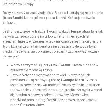
krajobrazów Europy.
Rejsy na Korsyce zaczynają się z Ajaccio i kierują się na południe
(trasa South) lub na północ (trasa North). Każda jest równie
ciekawa.
Jeśli chcesz, żeby w trakcie Twoich wakacji temperatura była jak
najwyższa, zdecyduj się na urlop w takich miesiącach jak
sierpień, lipiec, wrzesień
. Wtedy na Korsyce jest najcieplej. Dla
tych, którym żadna temperatura niestraszna, byle woda była
ciepła i nadawała się do kąpieli, polecamy zaplanować wczasy
na sierpień.
Warto zatrzymać się przy rafie
Taravu
. Gratka dla fanów
nurkowania z maską i rurką.
Zatoka
Valenco
wychwalana w wielu korsykańskich
pieśniach za są niezwykłą urodę i
Campo Moro
. Campo
Moro to również nazwa małej mieściny rybackiej o starym
rodowodzie z domkami z szarego granitu. Na cyplu wznosi
się bastion niedawno odrestaurowany. Można więc
podziwiać architekturę fortyfikacyjną wzniesioną jeszcze
przez Genueńczyków.