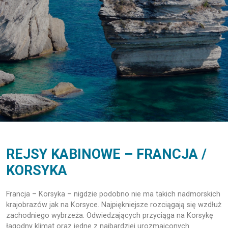
REJSY KABINOWE – FRANCJA /
KORSYKA
Francja – Korsyka – nigdzie podobno nie ma takich nadmorskich
krajobrazów jak na Korsyce. Najpiękniejsze rozciągają się wzdłuż
zachodniego wybrzeża. Odwiedzających przyciąga na Korsykę
łagodny klimat oraz jedne z najbardziej urozmaiconych