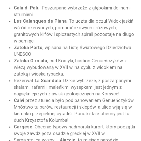
Cala di Palu
. Poszarpane wybrzeże z głębokimi dolinami
strumieni
Les Calanques de Piana
. To uczta dla oczu! Widok jaskiń
wśród czerwonych, pomarańczowych i różowych,
granitowych klifów i spiczastych spirali pozostaje na długo
w pamięci.
Zatoka Porto
, wpisana na Listę Światowego Dziedzictwa
UNESCO
Zatoka Girolata
, cud Korsyki, bastion Genueńczyków z
wieżą wybudowaną w XVII w. na cyplu z widokiem na
zatoką i wioska rybacka.
Rezerwat
La Scandola
. Dzikie wybrzeże, z poszarpanymi
skałami, rafami i maleńkimi wysepkami jest jednym z
najpiękniejszych zjawisk geologicznych na Korsyce!
Calvi
przez stulecia było pod panowaniem Genueńczyków.
Mnóstwo tu barów, restauracji i sklepów, a ulice wiją się w
kierunku przepięknej cytadeli. Ponoć stale obecny jest tu
duch Krzysztofa Kolumba!
Cargese
. Obecnie typowy nadmorski kurort, który początki
swoje zawdzięcza osadzie greckiej w XVII w.
Sama stolica wyspy –
Ajaccio
, to miejsce narodzin