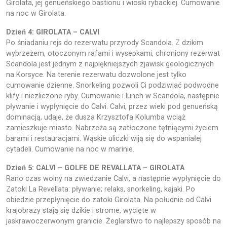
Girolata, jej genueńskiego bastionu i wioski rybackiej. Cumowanie
na noc w Girolata.
Dzień 4: GIROLATA – CALVI
Po śniadaniu rejs do rezerwatu przyrody Scandola. Z dzikim
wybrzeżem, otoczonym rafami i wysepkami, chroniony rezerwat
Scandola jest jednym z najpiękniejszych zjawisk geologicznych
na Korsyce. Na terenie rezerwatu dozwolone jest tylko
cumowanie dzienne. Snorkeling pozwoli Ci podziwiać podwodne
klify i niezliczone ryby. Cumowanie i lunch w Scandola, następnie
pływanie i wypłynięcie do Calvi. Calvi, przez wieki pod genueńską
dominacją, udaje, że dusza Krzysztofa Kolumba wciąż
zamieszkuje miasto. Nabrzeża są zatłoczone tętniącymi życiem
barami i restauracjami. Wąskie uliczki wiją się do wspaniałej
cytadeli. Cumowanie na noc w marinie.
Dzień 5: CALVI – GOLFE DE REVALLATA – GIROLATA
Rano czas wolny na zwiedzanie Calvi, a następnie wypłynięcie do
Zatoki La Revellata: pływanie; relaks, snorkeling, kajaki. Po
obiedzie przepłynięcie do zatoki Girolata. Na południe od Calvi
krajobrazy stają się dzikie i strome, wycięte w
jaskrawoczerwonym granicie. Żeglarstwo to najlepszy sposób na