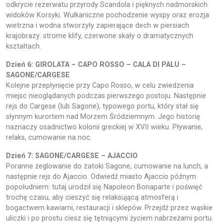
odkrycie rezerwatu przyrody Scandola i pięknych nadmorskich
widoków Korsyki. Wulkaniczne pochodzenie wyspy oraz erozja
wietrzna i wodna stworzyły zapierające dech w piersiach
krajobrazy: strome klify, czerwone skały o dramatycznych
kształtach.
Dzień 6: GIROLATA – CAPO ROSSO – CALA DI PALU –
SAGONE/CARGESE
Kolejne przepłynięcie przy Capo Rosso, w celu zwiedzenia
miejsc nieoglądanych podczas pierwszego postoju. Następnie
rejs do Cargese (lub Sagone), typowego portu, który stał się
słynnym kurortem nad Morzem Śródziemnym. Jego historię
naznaczy osadnictwo kolonii greckiej w XVII wieku. Pływanie,
relaks, cumowanie na noc.
Dzień 7: SAGONE/CARGESE – AJACCIO
Poranne żeglowanie do zatoki Sagone, cumowanie na lunch, a
następnie rejs do Ajaccio. Odwiedź miasto Ajaccio późnym
popołudniem: tutaj urodził się Napoleon Bonaparte i poświęć
trochę czasu, aby cieszyć się relaksującą atmosferą i
bogactwem kawiarni, restauracji i sklepów. Przejdź przez wąskie
uliczki i po prostu ciesz się tętniącymi życiem nabrzeżami portu.