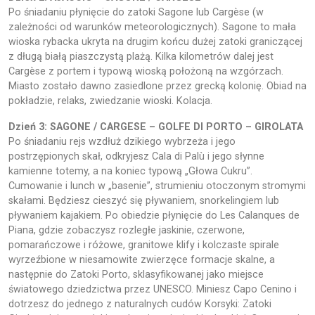
Po śniadaniu płynięcie do zatoki Sagone lub Cargèse (w
zależności od warunków meteorologicznych). Sagone to mała
wioska rybacka ukryta na drugim końcu dużej zatoki graniczącej
z długą białą piaszczystą plażą. Kilka kilometrów dalej jest
Cargèse z portem i typową wioską położoną na wzgórzach.
Miasto zostało dawno zasiedlone przez grecką kolonię. Obiad na
pokładzie, relaks, zwiedzanie wioski. Kolacja.
Dzień 3: SAGONE / CARGESE – GOLFE DI PORTO – GIROLATA
Po śniadaniu rejs wzdłuż dzikiego wybrzeża i jego
postrzępionych skał, odkryjesz Cala di Palù i jego słynne
kamienne totemy, a na koniec typową „Głowa Cukru”.
Cumowanie i lunch w „basenie”, strumieniu otoczonym stromymi
skałami. Będziesz cieszyć się pływaniem, snorkelingiem lub
pływaniem kajakiem. Po obiedzie płynięcie do Les Calanques de
Piana, gdzie zobaczysz rozległe jaskinie, czerwone,
pomarańczowe i różowe, granitowe klify i kolczaste spirale
wyrzeźbione w niesamowite zwierzęce formacje skalne, a
następnie do Zatoki Porto, sklasyfikowanej jako miejsce
światowego dziedzictwa przez UNESCO. Miniesz Capo Cenino i
dotrzesz do jednego z naturalnych cudów Korsyki: Zatoki