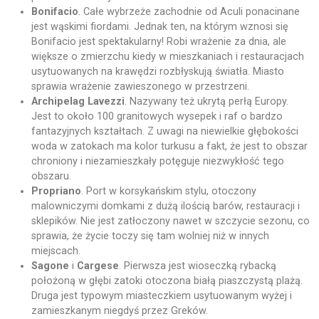
Bonifacio
. Całe wybrzeże zachodnie od Aculi ponacinane
jest wąskimi fiordami. Jednak ten, na którym wznosi się
Bonifacio jest spektakularny! Robi wrażenie za dnia, ale
większe o zmierzchu kiedy w mieszkaniach i restauracjach
usytuowanych na krawędzi rozbłyskują światła. Miasto
sprawia wrażenie zawieszonego w przestrzeni.
Archipelag Lavezzi
. Nazywany też ukrytą perłą Europy.
Jest to około 100 granitowych wysepek i raf o bardzo
fantazyjnych kształtach. Z uwagi na niewielkie głębokości
woda w zatokach ma kolor turkusu a fakt, że jest to obszar
chroniony i niezamieszkały potęguje niezwykłość tego
obszaru.
Propriano
. Port w korsykańskim stylu, otoczony
malowniczymi domkami z dużą ilością barów, restauracji i
sklepików. Nie jest zatłoczony nawet w szczycie sezonu, co
sprawia, że życie toczy się tam wolniej niż w innych
miejscach.
Sagone
i
Cargese
. Pierwsza jest wioseczką rybacką
położoną w głębi zatoki otoczona białą piaszczystą plażą.
Druga jest typowym miasteczkiem usytuowanym wyżej i
zamieszkanym niegdyś przez Greków.