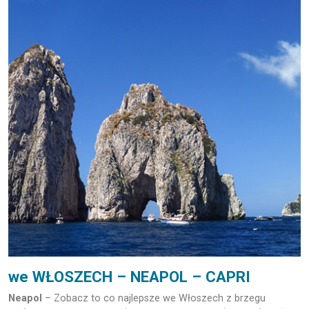
we
WŁOSZECH – NEAPOL – CAPRI
Neapol
– Zobacz to co najlepsze we Włoszech z brzegu