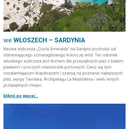
we
WŁOSZECH – SARDYNIA
Nazwa wybrzeża „Costa Smeralda” na Sardynii pochodzi od
olśniewającego szmaragdowego koloru jej wód. Ten odcinek
włoskiego wybrzeża jest domem dla przepięknych plaż z białym
piaskiem i uroczych miasteczek portowych. Ciesz się tym
oszałamiającym krajobrazem i szansą na poznanie najlepszych
plaż, wyspy Tavolara, Archipelagu La Maddalena i wielu innych
przepięknych miejsc.
kliknij po więcej…