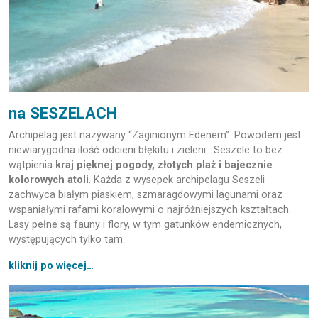
na SESZELACH
Archipelag jest nazywany “Zaginionym Edenem”. Powodem jest
niewiarygodna ilość odcieni błękitu i zieleni. Seszele to bez
wątpienia
kraj pięknej pogody, złotych plaż i bajecznie
kolorowych atoli
. Każda z wysepek archipelagu Seszeli
zachwyca białym piaskiem, szmaragdowymi lagunami oraz
wspaniałymi rafami koralowymi o najróżniejszych kształtach.
Lasy pełne są fauny i flory, w tym gatunków endemicznych,
występujących tylko tam.
kliknij po więcej…