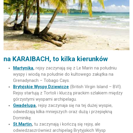
na KARAIBACH, to kilka kierunków
Martynika
,
rejsy zaczynają się z Le Marin na południu
wyspy i wiodą na południe do kultowego zakątka na
Grenadynach – Tobago Cays.
Brytyjskie Wyspy Dziewicze
(British Virgin Island – BVI).
Rejsy startują z Tortoli i kluczą pirackim szlakiem między
górzystymi wyspami archipelagu.
Gwadelupa
,
rejsy zaczynaja się na tej dużej wyspie,
odwiedzają kilka mniejszych oraz dużą i przepiękną
Dominikę.
St.Martin
,
tu zaczynają i kończą się rejsy, ale
odwiedzaszrównież archipelag Brytyjskich Wysp