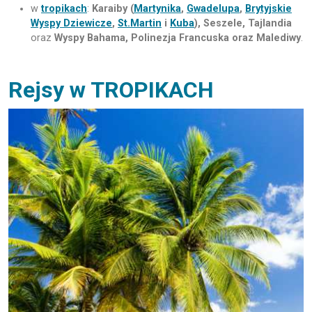
w
tropikach
:
Karaiby (
Martynika
,
Gwadelupa
,
Brytyjskie
Wyspy Dziewicze
,
St.Martin
i
Kuba
), Seszele, Tajlandia
oraz
Wyspy Bahama, Polinezja Francuska oraz Malediwy
.
Rejsy w TROPIKACH