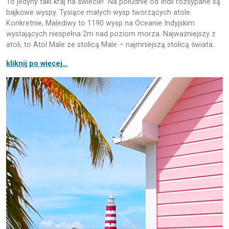
To jedyny taki kraj na świecie! Na południe od Indii rozsypane są
bajkowe wyspy. Tysiące małych wysp tworzących atole.
Konkretnie, Malediwy to 1190 wysp na Oceanie Indyjskim
wystających niespełna 2m nad poziom morza. Najważniejszy z
atoli, to Atol Male ze stolicą Male – najmniejszą stolicą świata.
kliknij po więcej…