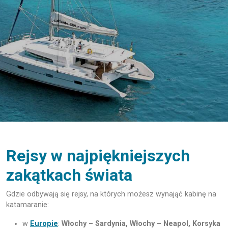
Rejsy w najpiękniejszych
zakątkach świata
Gdzie odbywają się rejsy, na których możesz wynająć kabinę na
katamaranie:
w
Europie
:
Włochy – Sardynia, Włochy – Neapol, Korsyka