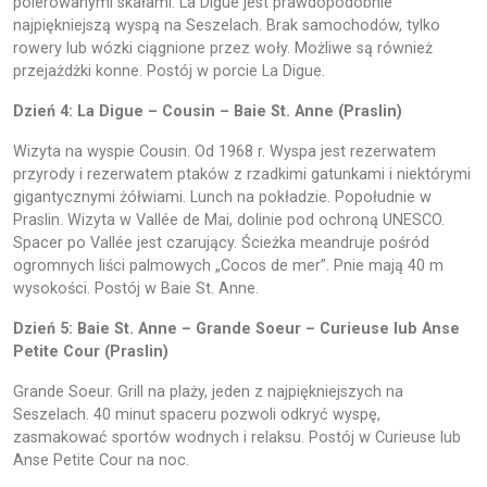
polerowanymi skałami. La Digue jest prawdopodobnie
najpiękniejszą wyspą na Seszelach. Brak samochodów, tylko
rowery lub wózki ciągnione przez woły. Możliwe są również
przejażdżki konne. Postój w porcie La Digue.
Dzień 4: La Digue – Cousin – Baie St. Anne (Praslin)
Wizyta na wyspie Cousin. Od 1968 r. Wyspa jest rezerwatem
przyrody i rezerwatem ptaków z rzadkimi gatunkami i niektórymi
gigantycznymi żółwiami. Lunch na pokładzie. Popołudnie w
Praslin. Wizyta w Vallée de Mai, dolinie pod ochroną UNESCO.
Spacer po Vallée jest czarujący. Ścieżka meandruje pośród
ogromnych liści palmowych „Cocos de mer”. Pnie mają 40 m
wysokości. Postój w Baie St. Anne.
Dzień 5: Baie St. Anne – Grande Soeur – Curieuse lub Anse
Petite Cour (Praslin)
Grande Soeur. Grill na plaży, jeden z najpiękniejszych na
Seszelach. 40 minut spaceru pozwoli odkryć wyspę,
zasmakować sportów wodnych i relaksu. Postój w Curieuse lub
Anse Petite Cour na noc.