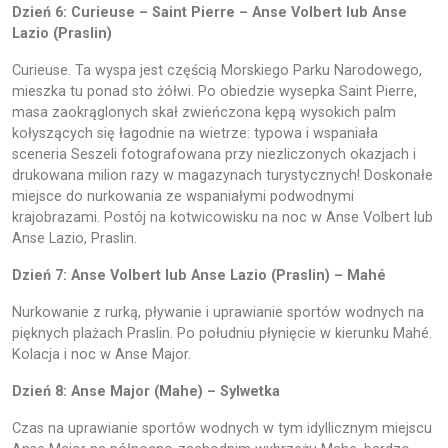
Dzień 6: Curieuse – Saint Pierre – Anse Volbert lub Anse
Lazio (Praslin)
Curieuse. Ta wyspa jest częścią Morskiego Parku Narodowego,
mieszka tu ponad sto żółwi. Po obiedzie wysepka Saint Pierre,
masa zaokrąglonych skał zwieńczona kępą wysokich palm
kołyszących się łagodnie na wietrze: typowa i wspaniała
sceneria Seszeli fotografowana przy niezliczonych okazjach i
drukowana milion razy w magazynach turystycznych! Doskonałe
miejsce do nurkowania ze wspaniałymi podwodnymi
krajobrazami. Postój na kotwicowisku na noc w Anse Volbert lub
Anse Lazio, Praslin.
Dzień 7: Anse Volbert lub Anse Lazio (Praslin) – Mahé
Nurkowanie z rurką, pływanie i uprawianie sportów wodnych na
pięknych plażach Praslin. Po południu płynięcie w kierunku Mahé.
Kolacja i noc w Anse Major.
Dzień 8: Anse Major (Mahe) – Sylwetka
Czas na uprawianie sportów wodnych w tym idyllicznym miejscu