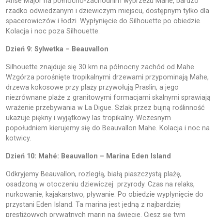
Anse Major na północno-zachodnim wybrzeżu Mahe, bardzo
rzadko odwiedzanym i dziewiczym miejscu, dostępnym tylko dla
spacerowiczów i łodzi. Wypłynięcie do Silhouette po obiedzie.
Kolacja i noc poza Silhouette.
Dzień 9: Sylwetka – Beauvallon
Silhouette znajduje się 30 km na północny zachód od Mahe.
Wzgórza porośnięte tropikalnymi drzewami przypominają Mahe,
drzewa kokosowe przy plaży przywołują Praslin, a jego
niezrównane plaże z granitowymi formacjami skalnymi sprawiają
wrażenie przebywania w La Digue. Szlak przez bujną roślinność
ukazuje piękny i wyjątkowy las tropikalny. Wczesnym
popołudniem kierujemy się do Beauvallon Mahe. Kolacja i noc na
kotwicy.
Dzień 10: Mahé: Beauvallon – Marina Eden Island
Odkryjemy Beauvallon, rozległą, białą piaszczystą plażę,
osadzoną w otoczeniu dziewiczej przyrody. Czas na relaks,
nurkowanie, kajakarstwo, pływanie. Po obiedzie wypłynięcie do
przystani Eden Island. Ta marina jest jedną z najbardziej
prestiżowych prywatnych marin na świecie. Ciesz się tym