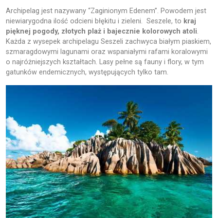
Archipelag jest nazywany “Zaginionym Edenem”. Powodem jest
niewiarygodna ilość odcieni błękitu i zieleni. Seszele, to
kraj
pięknej pogody, złotych plaż i bajecznie kolorowych atoli
.
Każda z wysepek archipelagu Seszeli zachwyca białym piaskiem,
szmaragdowymi lagunami oraz wspaniałymi rafami koralowymi
o najróżniejszych kształtach. Lasy pełne są fauny i flory, w tym
gatunków endemicznych, występujących tylko tam.