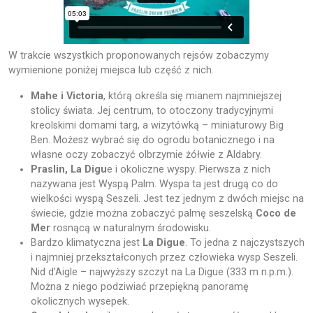
W trakcie wszystkich proponowanych rejsów zobaczymy
wymienione poniżej miejsca lub część z nich.
Mahe i Victoria
, którą określa się mianem najmniejszej
stolicy świata. Jej centrum, to otoczony tradycyjnymi
kreolskimi domami targ, a wizytówką – miniaturowy Big
Ben. Możesz wybrać się do ogrodu botanicznego i na
własne oczy zobaczyć olbrzymie żółwie z Aldabry.
Praslin, La Digu
e i okoliczne wyspy. Pierwsza z nich
nazywana jest Wyspą Palm. Wyspa ta jest drugą co do
wielkości wyspą Seszeli. Jest tez jednym z dwóch miejsc na
świecie, gdzie można zobaczyć palmę seszelską
Coco de
Mer
rosnącą w naturalnym środowisku.
Bardzo klimatyczna jest
La Digue
. To jedna z najczystszych
i najmniej przekształconych przez człowieka wysp Seszeli.
Nid d’Aigle – najwyższy szczyt na La Digue (333 m n.p.m.).
Można z niego podziwiać przepiękną panoramę
okolicznych wysepek.