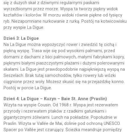
się z dużych skał z dziwnymi regularnymi paskami
wyrzeźbionymi przez morze. Wyspa ta tworzy piękny widok
kształtów i kolorów. W morzu widoki równie piękne od tysięcy
ryb. Niezapomniane nurkowanie z rurką. Postój na kotwicowisku
przy wyspie La Digue.
Dzień 3: La Digue
Na La Digue można wypożyczyć rower i zwiedzić tę cichą i
piękną wyspę. Trasa wije się pod wysokimi palmami, przed
domami z dachami z liści palmowych, małymi fabrykami kopry,
pięknymi białymi piaszczystymi plażami i dużymi polerowanymi
skałami. La Digue jest prawdopodobnie najpiękniejszą wyspą na
Seszelach. Brak tutaj samochodów, tylko rowery lub wózki
ciągnione przez woły. Możesz skusić się na przejażdżkę konno.
Postój w porcie La Digue.
Dzień 4: La Digue – Kuzyn – Baie St. Anne (Praslin)
Wizyta na wyspie Cousin. Od 1968 r. Wyspa jest rezerwatem
przyrody i rezerwatem ptaków z rzadkimi gatunkami i
gigantycznymi żółwiami. Lunch na pokładzie. Popołudnie w
Praslin. Wizyta w Vallée de Mai, dolinie pod ochroną UNESCO.
Spacer po Vallée jest czarujący. Ścieżka meandruje pomiędzy