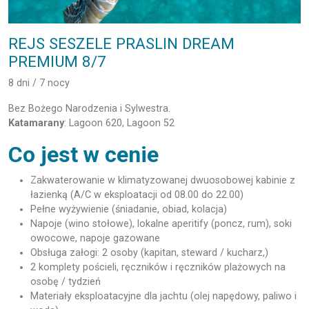
REJS SESZELE PRASLIN DREAM
PREMIUM 8/7
8 dni / 7 nocy
Bez Bożego Narodzenia i Sylwestra.
Katamarany
: Lagoon 620, Lagoon 52
Co jest w cenie
Zakwaterowanie w klimatyzowanej dwuosobowej kabinie z
łazienką (A/C w eksploatacji od 08.00 do 22.00)
Pełne wyżywienie (śniadanie, obiad, kolacja)
Napoje (wino stołowe), lokalne aperitify (poncz, rum), soki
owocowe, napoje gazowane
Obsługa załogi: 2 osoby (kapitan, steward / kucharz,)
2 komplety pościeli, ręczników i ręczników plażowych na
osobę / tydzień
Materiały eksploatacyjne dla jachtu (olej napędowy, paliwo i