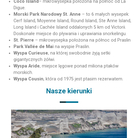
Coco Island
– mikrowysepka położona na północ od La
Digue.
Morski Park Narodowy St. Anne
– to 6 małych wysepek:
Cerf Island, Moyenne Island, Round Island, Ste Anne Island,
Long Island i Cachée Island oddalonych 5 km od Victorii.
Doskonałe miejsce do pływania i uprawiania snorkelingu.
St. Pierre
– mikrowysepka położona na północ od Praslin
Park Vallée de Mai
na wyspie Praslin.
Wyspa Curieuse
, na której swobodnie żyją setki
gigantycznych żółwi.
Wyspa Aride
, miejsce lęgowe ponad miliona ptaków
morskich.
Wyspa Cousin
, która od 1975 jest ptasim rezerwatem.
Nasze kierunki