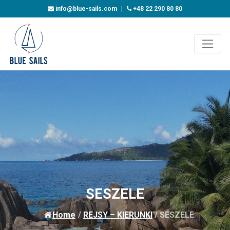
info@blue-sails.com
|
+48 22 290 80 80
SESZELE
Home
/
REJSY – KIERUNKI
/
SESZELE