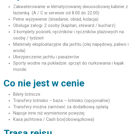
Zakwaterowanie w klimatyzowanej dwuosobowej kabinie z
łazienką (A / C w serwisie od 8.00 do 22.00)
Pełne wyżywienie (śniadanie, obiad, kolacja)
Obsługa załogi: 2 osoby (kapitan, steward / kucharz)
3 komplety pościeli, ręczników i ręczników plażowych na
osobę / tydzień
Materiały eksploatacyjne dla jachtu (olej napędowy, paliwo i
woda)
Ubezpieczenie jachtu i pasażerów
Sporty wodne na pokładzie: sprzęt do nurkowania i kajak
morski
Co nie jest w cenie
Bilety lotnicze
Transfery lotnisko – baza – lotnisko (opcjonalnie)
Transfery można zamówić za dodatkową opłatą
Napoje inne niż wymienione powyżej
Kasa jachtowa / Cash box(obowiązkowa)
Trasa rejsu