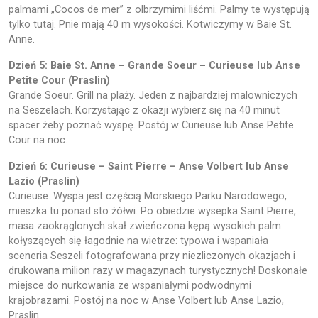
palmami „Cocos de mer” z olbrzymimi liśćmi. Palmy te występują
tylko tutaj. Pnie mają 40 m wysokości. Kotwiczymy w Baie St.
Anne.
Dzień 5: Baie St. Anne – Grande Soeur – Curieuse lub Anse
Petite Cour (Praslin)
Grande Soeur. Grill na plaży. Jeden z najbardziej malowniczych
na Seszelach. Korzystając z okazji wybierz się na 40 minut
spacer żeby poznać wyspę. Postój w Curieuse lub Anse Petite
Cour na noc.
Dzień 6: Curieuse – Saint Pierre – Anse Volbert lub Anse
Lazio (Praslin)
Curieuse. Wyspa jest częścią Morskiego Parku Narodowego,
mieszka tu ponad sto żółwi. Po obiedzie wysepka Saint Pierre,
masa zaokrąglonych skał zwieńczona kępą wysokich palm
kołyszących się łagodnie na wietrze: typowa i wspaniała
sceneria Seszeli fotografowana przy niezliczonych okazjach i
drukowana milion razy w magazynach turystycznych! Doskonałe
miejsce do nurkowania ze wspaniałymi podwodnymi
krajobrazami. Postój na noc w Anse Volbert lub Anse Lazio,
Praslin.