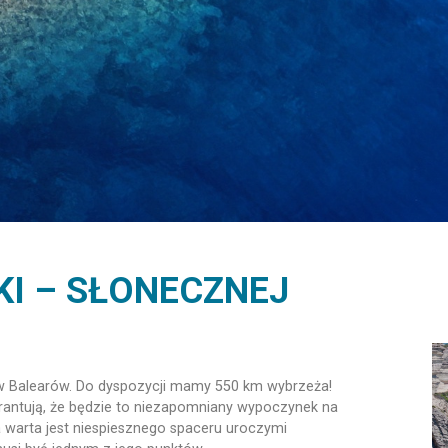
KI – SŁONECZNEJ
w Balearów. Do dyspozycji mamy 550 km wybrzeża!
arantują, że będzie to niezapomniany wypoczynek na
a warta jest niespiesznego spaceru uroczymi