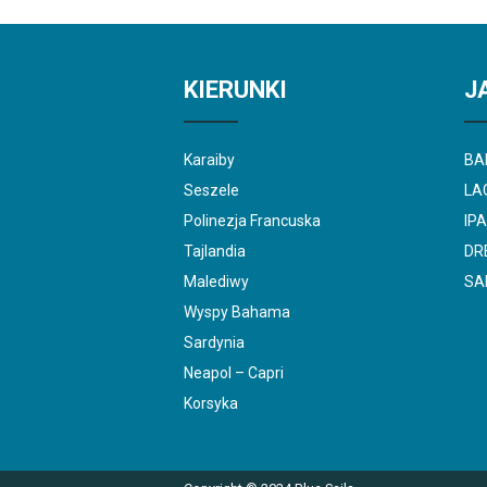
KIERUNKI
J
Karaiby
BAL
Seszele
LA
Polinezja Francuska
IP
Tajlandia
DR
Malediwy
SA
Wyspy Bahama
Sardynia
Neapol – Capri
Korsyka