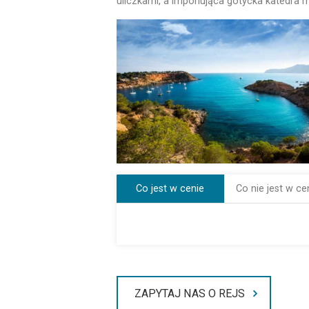
uliczkami, a imponująca gotycka katedra 
Co jest w cenie
Co nie jest w ce
ZAPYTAJ NAS O REJS