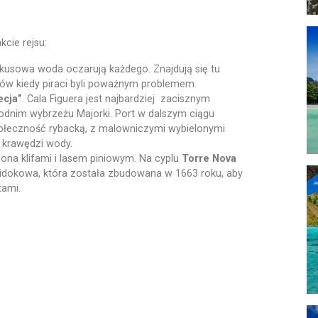
cie rejsu:
urkusowa woda oczarują każdego. Znajdują się tu
asów kiedy piraci byli poważnym problemem.
ecja”
. Cala Figuera jest najbardziej zacisznym
dnim wybrzeżu Majorki. Port w dalszym ciągu
połeczność rybacką, z malowniczymi wybielonymi
 krawędzi wody.
ona klifami i lasem piniowym. Na cyplu
Torre Nova
widokowa, która została zbudowana w 1663 roku, aby
tami.