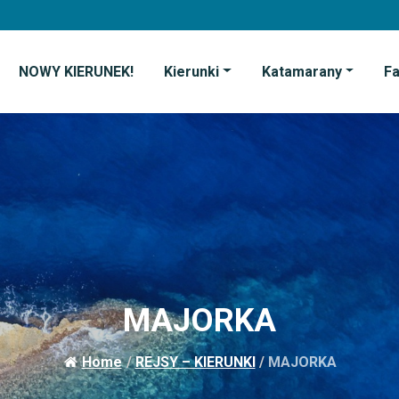
NOWY KIERUNEK!
Kierunki
Katamarany
F
MAJORKA
Home
/
REJSY – KIERUNKI
/
MAJORKA