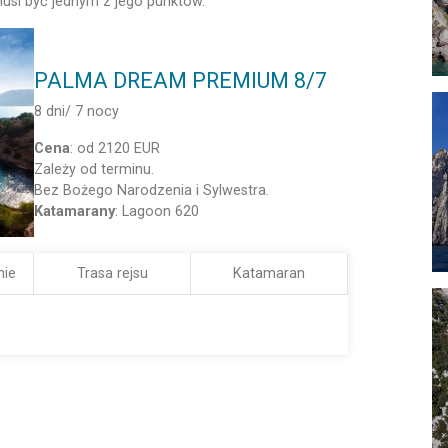
musi być jednym z jego punktów.
PALMA DREAM PREMIUM 8/7
8 dni/ 7 nocy
Cena
: od 2120 EUR
Zależy od terminu.
Bez Bożego Narodzenia i Sylwestra.
Katamarany
: Lagoon 620
nie
Trasa rejsu
Katamaran