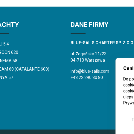
ACHTY
DANE FIRMY
BLUE-SAILS CHARTER SP. Z O.O
I 5.4
GOON 620
ul. Żegańska 21/23
04-713 Warszawa
ANEMA 58
Ceni
EAM 60 (CATALANTE 600)
info@blue-sails.com
NYA 57
+48 22 290 80 80
Do po
cooki
cooki
uleps
Prywa
T