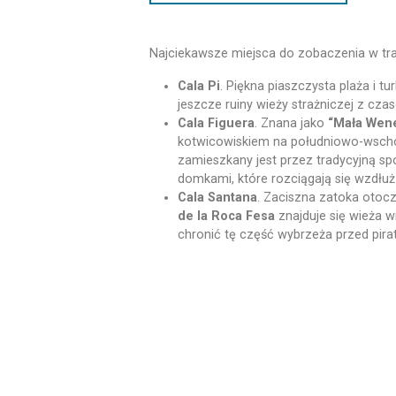
Najciekawsze miejsca do zobaczenia w trak
Cala Pi
. Piękna piaszczysta plaża i t
jeszcze ruiny wieży strażniczej z cz
Cala Figuera
. Znana jako
“Mała Wen
kotwicowiskiem na południowo-wscho
zamieszkany jest przez tradycyjną s
domkami, które rozciągają się wzdłuż
Cala Santana
. Zaciszna zatoka otocz
de la Roca Fesa
znajduje się wieża 
chronić tę część wybrzeża przed pira