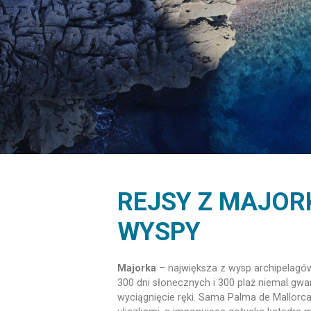
REJSY Z MAJOR
WYSPY
Majorka
– największa z wysp archipelagó
300 dni słonecznych i 300 plaż niemal gw
wyciągnięcie ręki. Sama Palma de Mallorc