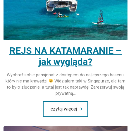
REJS NA KATAMARANIE –
jak wygląda?
Wyobraź sobie pensjonat z dostępem do najlepszego basenu,
który nie ma krawędzi
Widziałam taki w Singapurze, ale tam
to było złudzenie, a tutaj jest tak naprawdę! Zarezerwuj swoją
prywatną…
czytaj więcej