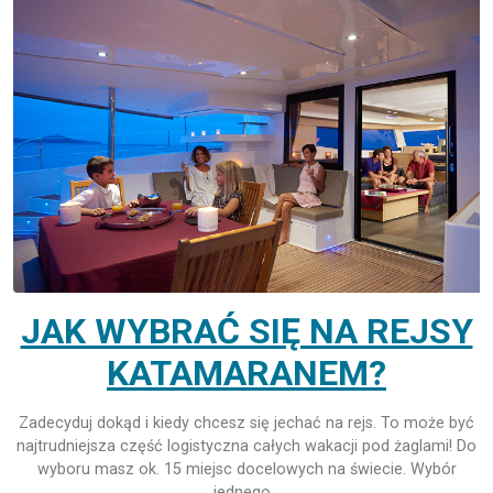
JAK WYBRAĆ SIĘ NA REJSY
KATAMARANEM?
Zadecyduj dokąd i kiedy chcesz się jechać na rejs. To może być
najtrudniejsza część logistyczna całych wakacji pod żaglami! Do
wyboru masz ok. 15 miejsc docelowych na świecie. Wybór
jednego…