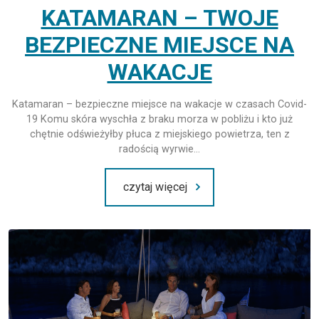
KATAMARAN – TWOJE
BEZPIECZNE MIEJSCE NA
WAKACJE
Katamaran – bezpieczne miejsce na wakacje w czasach Covid-
19 Komu skóra wyschła z braku morza w pobliżu i kto już
chętnie odświeżyłby płuca z miejskiego powietrza, ten z
radością wyrwie…
czytaj więcej