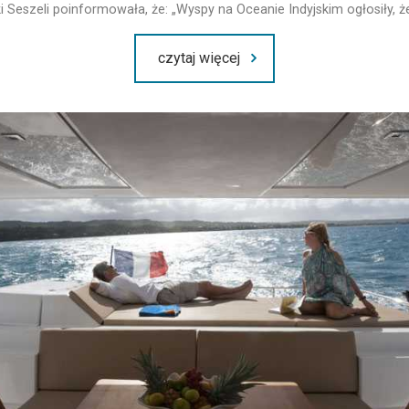
ki Seszeli poinformowała, że: „Wyspy na Oceanie Indyjskim ogłosiły, 
czytaj więcej