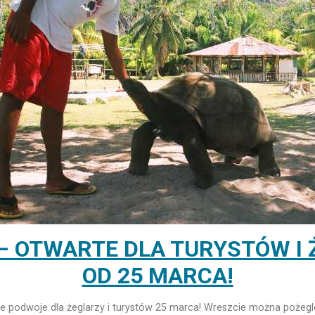
– OTWARTE DLA TURYSTÓW I
OD 25 MARCA!
je podwoje dla żeglarzy i turystów 25 marca! Wreszcie można pożeglo