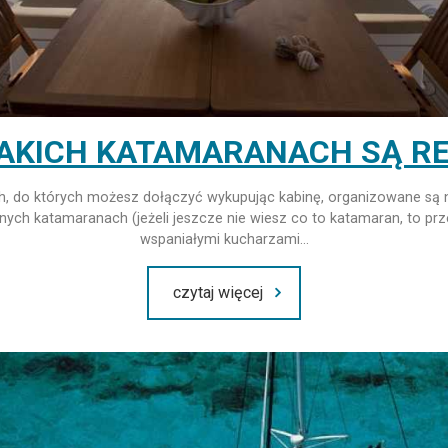
AKICH KATAMARANACH SĄ R
h, do których możesz dołączyć wykupując kabinę, organizowane są 
ch katamaranach (jeżeli jeszcze nie wiesz co to katamaran, to pr
wspaniałymi kucharzami…
czytaj więcej