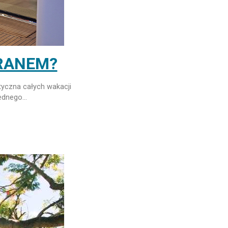
ARANEM?
styczna całych wakacji
jednego…