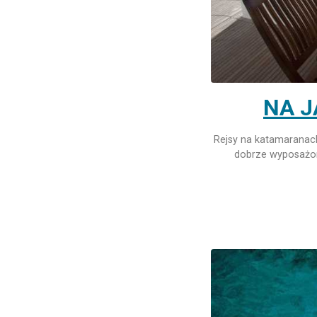
NA J
Rejsy na katamaranac
dobrze wyposażony