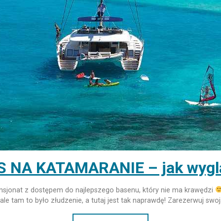
S NA KATAMARANIE – jak wygl
nsjonat z dostępem do najlepszego basenu, który nie ma krawędzi
ale tam to było złudzenie, a tutaj jest tak naprawdę! Zarezerwuj sw