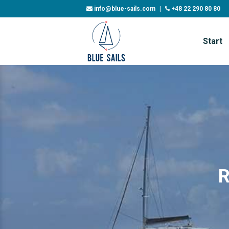
info@blue-sails.com
|
+48 22 290 80 80
Start
R