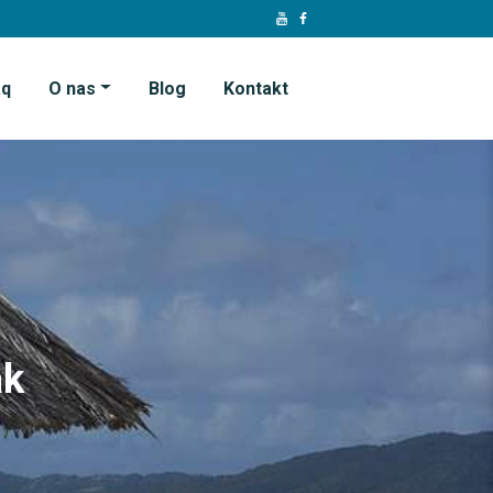
aq
O nas
Blog
Kontakt
ak