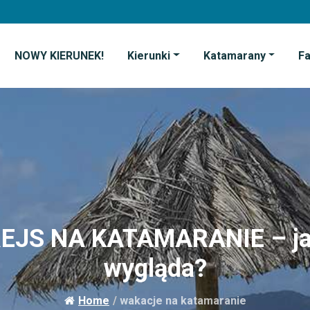
NOWY KIERUNEK!
Kierunki
Katamarany
F
EJS NA KATAMARANIE – j
wygląda?
Home
/
wakacje na katamaranie